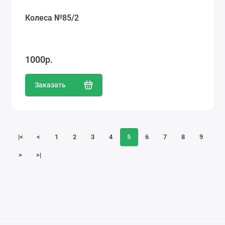
Колеса №85/2
1000р.
Заказать
|<
<
1
2
3
4
5
6
7
8
9
>
>|