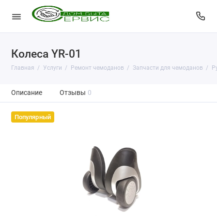
Колеса YR-01
Главная
Услуги
Ремонт чемоданов
Запчасти для чемоданов
Р
Описание
Отзывы
0
Популярный