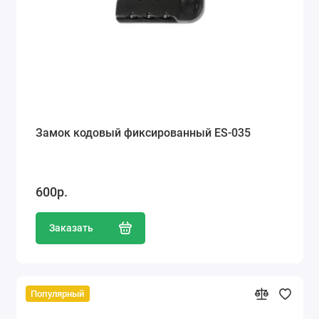
Ателье
Ремонт обуви
Заточка инструментов
Ремонт сумок
Замок кодовый фиксированный ES-035
Ремонт зонтов
Ремонт очков
600р.
Ремонт часов
Заказать
Ремонт мелкой бытовой техники
Ремонт брелков автосигнализации
Популярный
Ремонт компьютеров