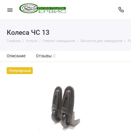
Колеса ЧС 13
Главная
Услуги
Ремонт чемоданов
Запчасти для чемоданов
Р
Описание
Отзывы
0
Популярный