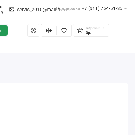
х
Поддержка
+7 (911) 754-51-35
servis_2016@mail.ru
19
Корзина
0
и
0р.