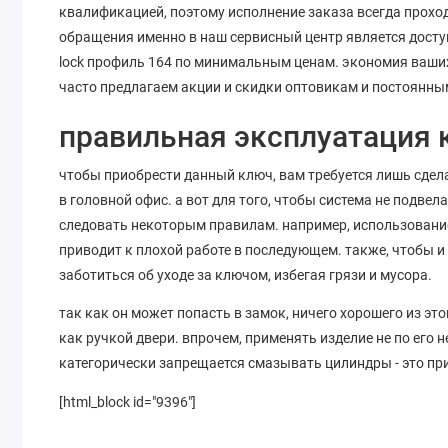
квалификацией, поэтому исполнение заказа всегда прохо
обращения именно в наш сервисный центр является доступ
lock профиль 164 по минимальным ценам. экономия ваших
часто предлагаем акции и скидки оптовикам и постоянны
правильная эксплуатация к
чтобы приобрести данный ключ, вам требуется лишь сдела
в головной офис. а вот для того, чтобы система не подве
следовать некоторым правилам. например, использование 
приводит к плохой работе в последующем. также, чтобы 
заботиться об уходе за ключом, избегая грязи и мусора.
так как он может попасть в замок, ничего хорошего из эт
как ручкой двери. впрочем, применять изделие не по его 
категорически запрещается смазывать цилиндры - это пр
[html_block id="9396"]