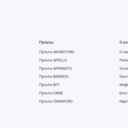
Пульты
О к
Пульты AN-MOTORS
О на
Пульты APOLLO
Поли
Пульты APRIMATIC
Усло
Пульты BENINCA
Конт
Пульты BFT
Инфо
Пульты CAME
Блог
Пульты CRAWFORD
Карт