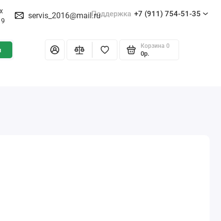
х
Поддержка
+7 (911) 754-51-35
servis_2016@mail.ru
19
Корзина
0
и
0р.