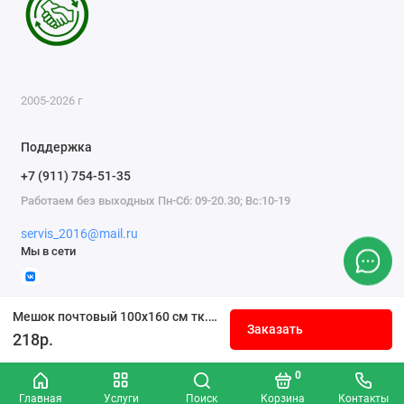
2005-2026 г
Поддержка
+7 (911) 754-51-35
Работаем без выходных Пн-Сб: 09-20.30; Вс:10-19
servis_2016@mail.ru
Мы в сети
Мешок почтовый 100x160 см тк.бязь суровая пл. 146 г/м2
Заказать
218р.
0
Главная
Услуги
Поиск
Корзина
Контакты