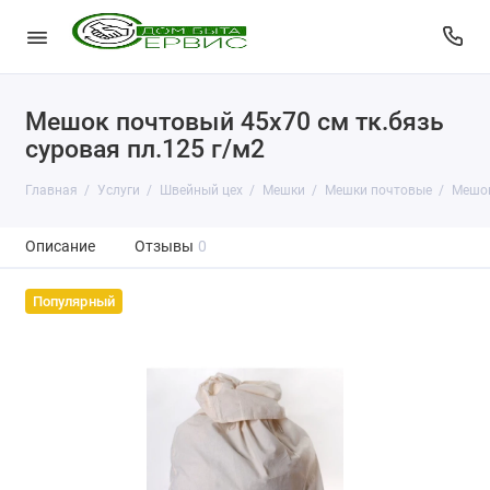
Мешок почтовый 45x70 см тк.бязь
суровая пл.125 г/м2
Главная
Услуги
Швейный цех
Мешки
Мешки почтовые
Мешок
Описание
Отзывы
0
Популярный