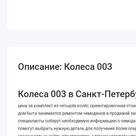
Описание: Колеса 003
Колеса 003 в Санкт-Петерб
цена за комплект из четырёх колёс.ориентировочная сто
дом быта занимается ремонтом чемоданов и продажей запа
специалисты соберут необходимую информацию о чемодане
помогут выбрать нужную деталь для получения более опе
указанному на сайте, или свяжитесь с тем же номером че