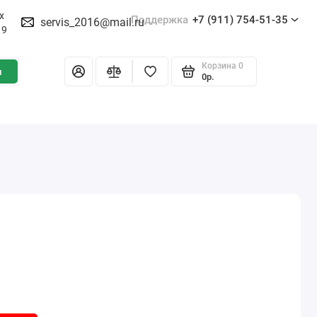
х
Поддержка
+7 (911) 754-51-35
servis_2016@mail.ru
19
Корзина
0
и
0р.