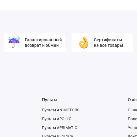
Гарантированный
Сертификаты
возврат и обмен
на все товары
Пульты
О к
Пульты AN-MOTORS
О на
Пульты APOLLO
Поли
Пульты APRIMATIC
Усло
Пульты BENINCA
Конт