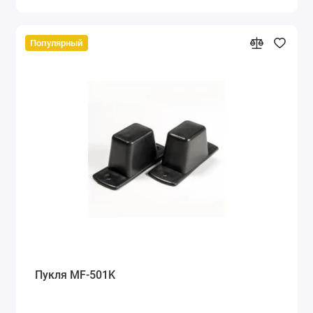
Популярный
Пукля MF-501K