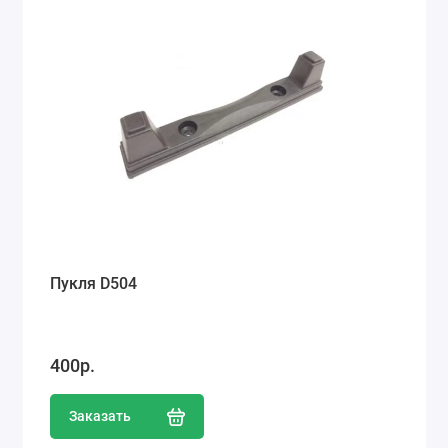
Пукля D504
400р.
Заказать