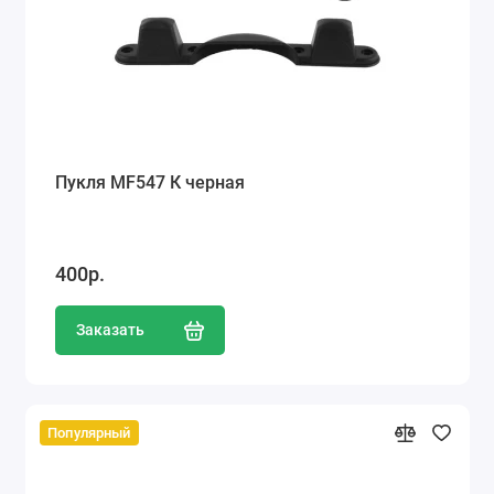
Пукля MF547 К черная
400р.
Заказать
Популярный