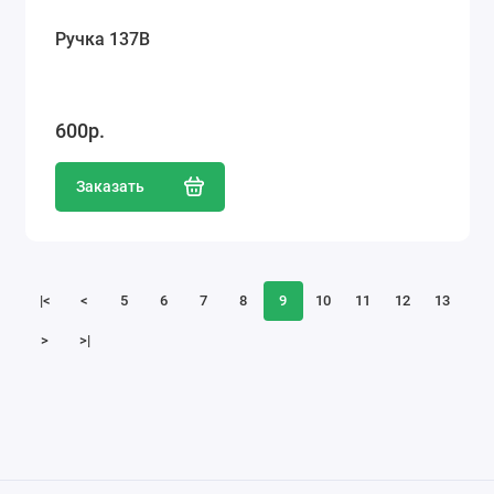
Ручка 137В
600р.
Заказать
|<
<
5
6
7
8
9
10
11
12
13
>
>|