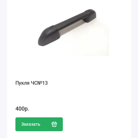
Пукля ЧС№13
400р.
Заказать