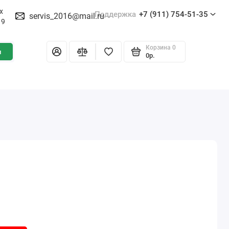
х
Поддержка
+7 (911) 754-51-35
servis_2016@mail.ru
19
Корзина
0
и
0р.