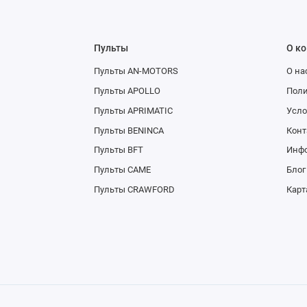
Пульты
О к
Пульты AN-MOTORS
О на
Пульты APOLLO
Поли
Пульты APRIMATIC
Усло
Пульты BENINCA
Конт
Пульты BFT
Инфо
Пульты CAME
Блог
Пульты CRAWFORD
Карт