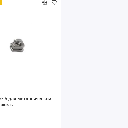
й
№ 5 для металлической
никель