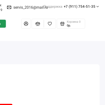
х
Поддержка
+7 (911) 754-51-35
servis_2016@mail.ru
19
Корзина
0
и
0р.