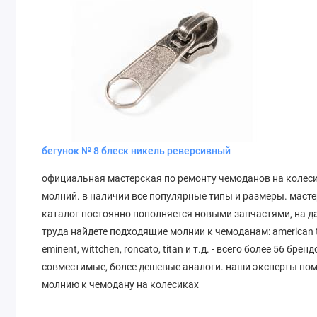
бегунок № 8 блеск никель реверсивный
официальная мастерская по ремонту чемоданов на колеси
молний. в наличии все популярные типы и размеры. маст
каталог постоянно пополняется новыми запчастями, на да
труда найдете подходящие молнии к чемоданам: american touris
eminent, wittchen, roncato, titan и т.д. - всего более 56 бр
совместимые, более дешевые аналоги. наши эксперты пом
молнию к чемодану на колесиках