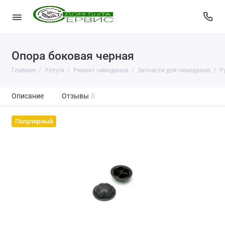
Опора боковая черная
Главная
Услуги
Ремонт чемоданов
Запчасти для чемоданов
Р
Описание
Отзывы
0
Популярный