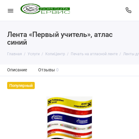
Лента «Первый учитель», атлас
синий
Главная
Услуги
КопиЦентр
Печать на атласной ленте
Ленты дл
Описание
Отзывы
0
Популярный