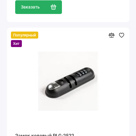
Заказать
Популярный
Хит
Замок кодовый PLG-2522