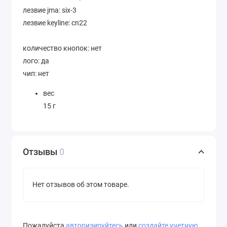
лезвие jma: six-3
лезвие keyline: cn22
количество кнопок: нет
лого: да
чип: нет
вес
15 г
Отзывы
0
Нет отзывов об этом товаре.
Пожалуйста
авторизируйтесь
или
создайте учетную