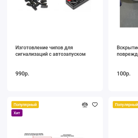
Изготовление чипов для
Вскрыти
сигнализаций с автозапуском
поврежд
990р.
100р.
Популярный
Популярны
Хит