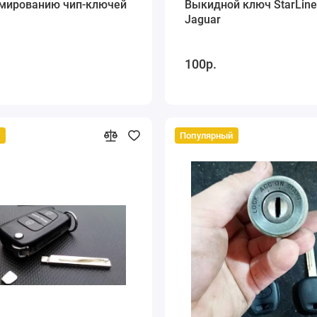
мированию чип-ключей
Выкидной ключ StarLin
Jaguar
100р.
й
Популярный