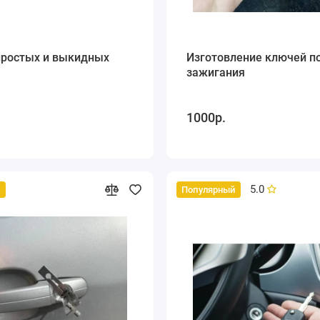
простых и выкидных
Изготовление ключей п
зажигания
1000р.
5.0
й
Популярный