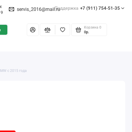
х
Поддержка
+7 (911) 754-51-35
servis_2016@mail.ru
19
Корзина
0
и
0р.
BMW c 2015 года