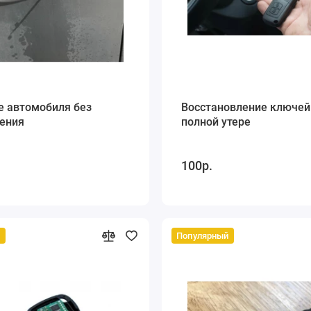
е автомобиля без
Восстановление ключей
ения
полной утере
100р.
й
Популярный