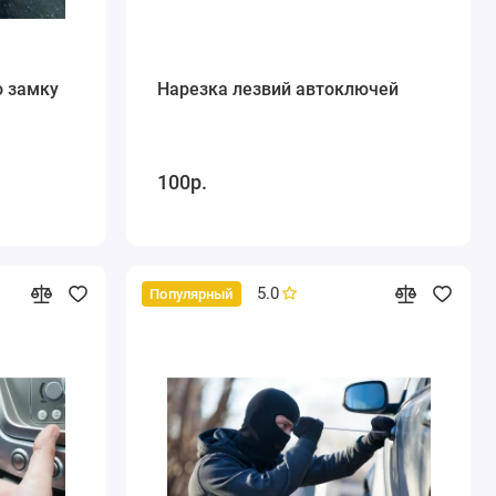
о замку
Нарезка лезвий автоключей
100р.
5.0
Популярный