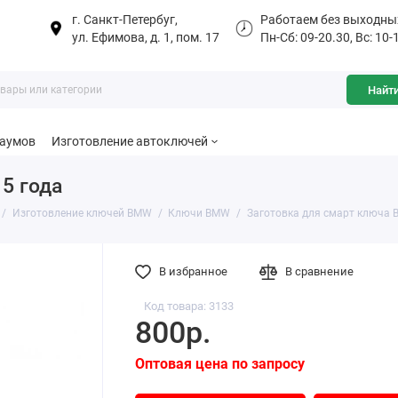
г. Санкт-Петербуг,
Работаем без выходны
ул. Ефимова, д. 1, пом. 17
Пн-Сб: 09-20.30, Вс: 10-
Найт
баумов
Изготовление автоключей
5 года
Изготовление ключей BMW
Ключи BMW
Заготовка для смарт ключа 
В избранное
В сравнение
Код товара: 3133
800р.
Оптовая цена по запросу