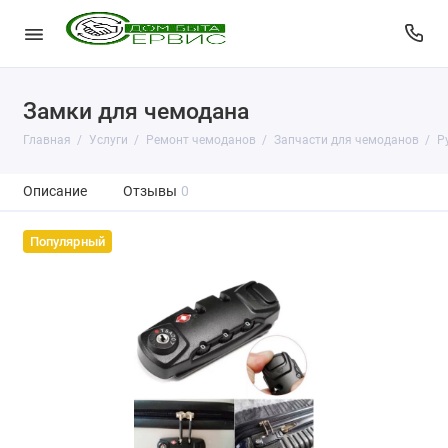
Замки для чемодана
Главная
Услуги
Ремонт чемоданов
Запчасти для чемоданов
Р
Описание
Отзывы
0
Популярный