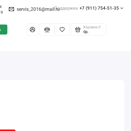
х
Поддержка
+7 (911) 754-51-35
servis_2016@mail.ru
19
Корзина
0
и
0р.