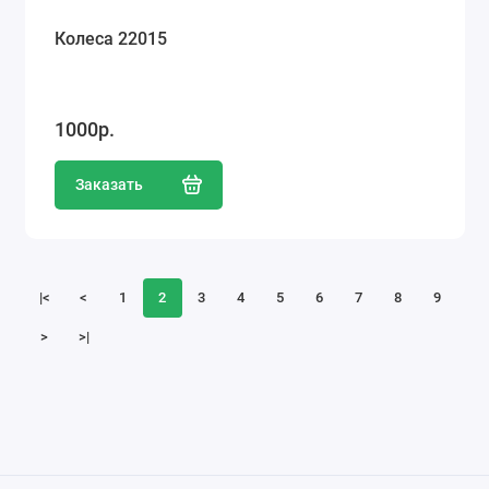
Колеса 22015
1000р.
Заказать
|<
<
1
2
3
4
5
6
7
8
9
>
>|