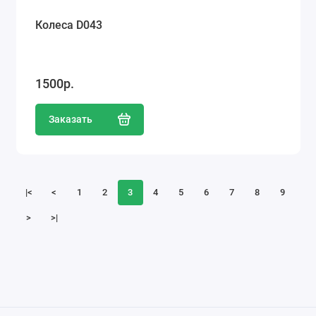
Колеса D043
1500р.
Заказать
|<
<
1
2
3
4
5
6
7
8
9
>
>|