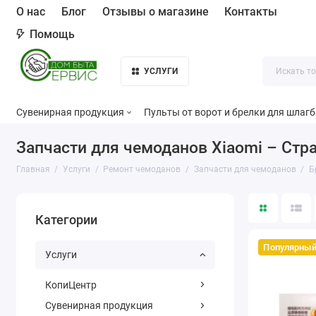
О нас
Блог
Отзывы о магазине
Контакты
Помощь
УСЛУГИ
Сувенирная продукция
Пульты от ворот и брелки для шлаг
Запчасти для чемоданов Xiaomi – Стр
Главная
Услуги
Ремонт чемоданов
Запчасти для чемоданов
Б
Категории
Популярны
Услуги
КопиЦентр
Сувенирная продукция