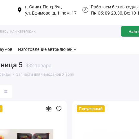
г. Санкт-Петербуг,
Работаем без выходны
ул. Ефимова, д. 1, пом. 17
Пн-Сб: 09-20.30, Вс: 10-
Найт
баумов
Изготовление автоключей
аница 5
332 товара
ренды
Запчасти для чемоданов Xiaomi
й
Популярный