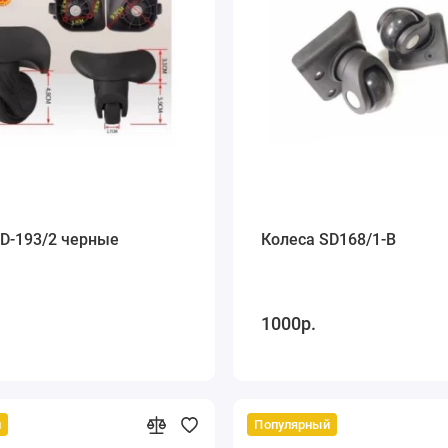
D-193/2 черные
Колеса SD168/1-В
1000р.
й
Популярный