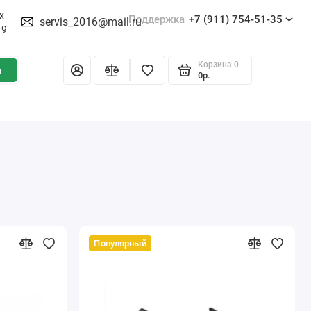
х
Поддержка
+7 (911) 754-51-35
servis_2016@mail.ru
19
Корзина
0
и
0р.
Популярный