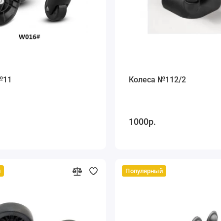
№11
Колеса №112/2
1000р.
й
Популярный