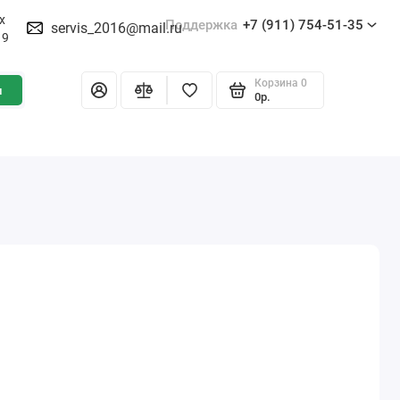
х
Поддержка
+7 (911) 754-51-35
servis_2016@mail.ru
19
Корзина
0
и
0р.