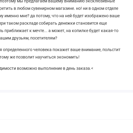
о. поэтому мы предлагаем вашему вниманию эксклюзивные
ретить в любом сувенирном магазине. но! ни в одном отделе
му именно мне? да потому, что на ней будет изображено ваше
, при таком раскладе собирать денежки становится еще
 приближает к мечте... а может, на копилке будет какая-то
вашим друзьям, посетителям?
для определенного человека покажет ваше внимание, польстит
тому же позволит научиться экономить!
ходимости возможно выполнение в день заказа.<