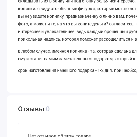
складывать их в банку или под стопку белья неинтересн
копилки. с виду это обычные фигурки, которые можно вст
вы не увидите копилку, предназначенную лично вам. поче
фото, а может и то, на что вы копите деньги? согласитесь
интереснее и увлекательнее. ведь каждый брошенный рубль
прикольная надпись, которая поможет раскошелиться и 
в любом случае, именная копилка - та, которая сделана 
ему и станет самым замечательным подарком, который к 
срок изготовления именного подарка - 1-2 дня. при необ
Отзывы
0
Нет отзывов об этом товаре.