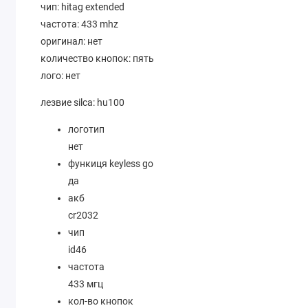
чип: hitag extended
частота: 433 mhz
оригинал: нет
количество кнопок: пять
лого: нет
лезвие silca: hu100
логотип
нет
функиця keyless go
да
акб
cr2032
чип
id46
частота
433 мгц
кол-во кнопок