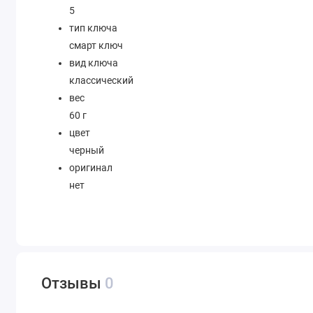
5
тип ключа
смарт ключ
вид ключа
классический
вес
60 г
цвет
черный
оригинал
нет
Отзывы
0