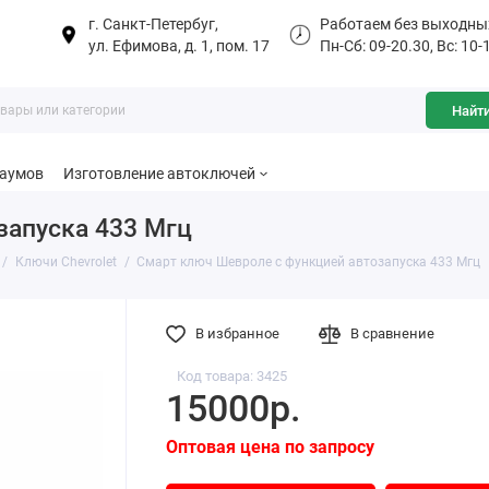
г. Санкт-Петербуг,
Работаем без выходны
ул. Ефимова, д. 1, пом. 17
Пн-Сб: 09-20.30, Вс: 10-
Найт
баумов
Изготовление автоключей
запуска 433 Мгц
Ключи Chevrolet
Смарт ключ Шевроле с функцией автозапуска 433 Мгц
В избранное
В сравнение
Код товара: 3425
15000р.
Оптовая цена по запросу