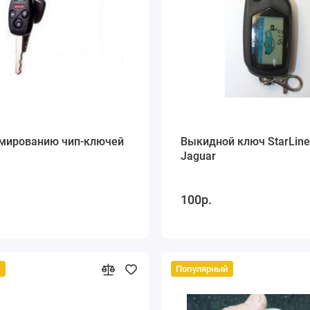
мированию чип-ключей
Выкидной ключ StarLin
Jaguar
100р.
й
Популярный