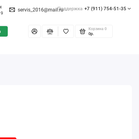
х
Поддержка
+7 (911) 754-51-35
servis_2016@mail.ru
19
Корзина
0
и
0р.