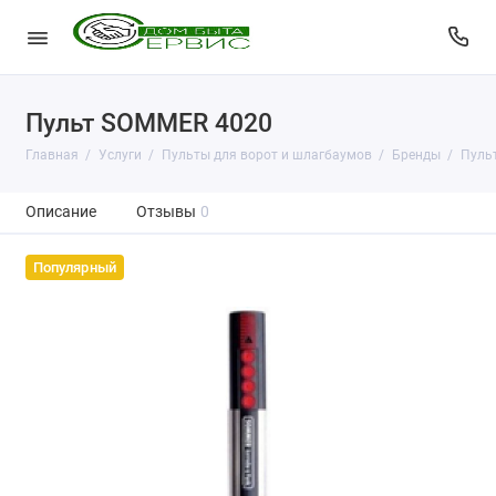
Пульт SOMMER 4020
Главная
Услуги
Пульты для ворот и шлагбаумов
Бренды
Пульт
Описание
Отзывы
0
Популярный