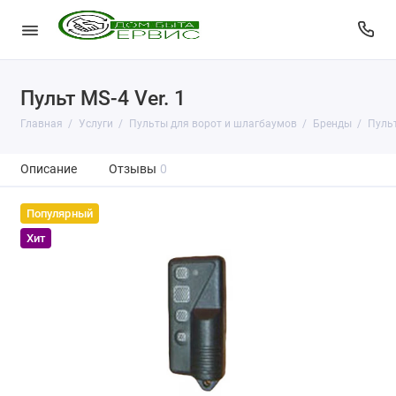
Пульт MS-4 Ver. 1
Главная
Услуги
Пульты для ворот и шлагбаумов
Бренды
Пульт
Описание
Отзывы
0
Популярный
Хит