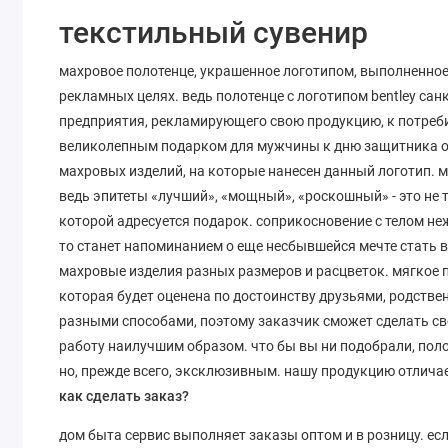
текстильный сувенир
махровое полотенце, украшенное логотипом, выполненное 
рекламных целях. ведь полотенце с логотипом bentley са
предприятия, рекламирующего свою продукцию, к потреби
великолепным подарком для мужчины к дню защитника от
махровых изделий, на которые нанесен данный логотип. м
ведь эпитеты «лучший», «мощный», «роскошный» - это не т
которой адресуется подарок. соприкосновение с телом неж
то станет напоминанием о еще несбывшейся мечте стать 
махровые изделия разных размеров и расцветок. мягкое по
которая будет оценена по достоинству друзьями, родстве
разными способами, поэтому заказчик сможет сделать с
работу наилучшим образом. что бы вы ни подобрали, пол
но, прежде всего, эксклюзивным. нашу продукцию отлича
как сделать заказ?
дом быта сервис выполняет заказы оптом и в розницу. есл