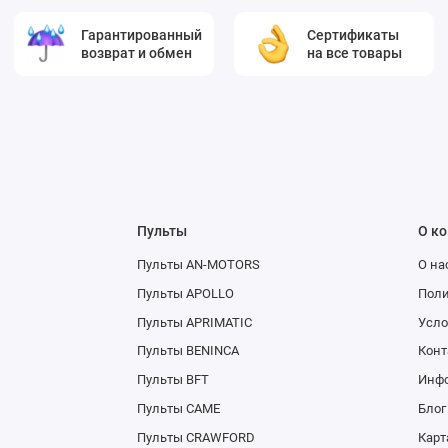
Гарантированный
Сертификаты
возврат и обмен
на все товары
Пульты
О к
Пульты AN-MOTORS
О на
Пульты APOLLO
Поли
Пульты APRIMATIC
Усло
Пульты BENINCA
Конт
Пульты BFT
Инфо
Пульты CAME
Блог
Пульты CRAWFORD
Карт