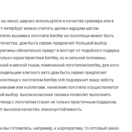
на заказ, широко используется в качестве сувенира или в
нкт-петербург можно считать далеко идущим шагом
телю.вышивка логотипа bentley на полотенце может быть
ечества. дом быта сервис предлагает большой выбор
ужчины обязательно придут в восторг от подобного подарка.
олько характеристики bentley, но и сильной половины,
ной и мягкой ткани, помеченной логотипом bentley, для кого-
владельцем элитного авто.дом быта сервис предлагает
лотенце с логотипом bentley спб подчеркнет вашу заботу,
нниками или коллегами. нанесение логотипа осуществляется
вой выбор. высококлассная техника позволит выполнить
отенце с логотипом станет не только практичным подарком,
ет высокое качество, износоустойчивость.
и вы готовитесь, например, к корпоративу, то оптовый заказ