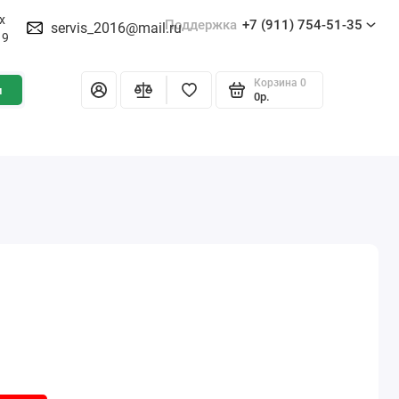
х
Поддержка
+7 (911) 754-51-35
servis_2016@mail.ru
19
Корзина
0
и
0р.