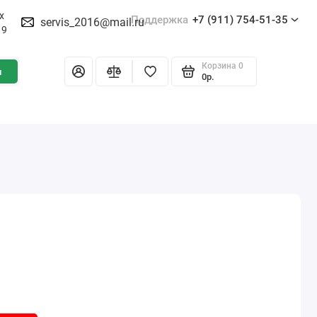
х
Поддержка
+7 (911) 754-51-35
servis_2016@mail.ru
19
Корзина
0
и
0р.