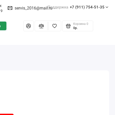
х
Поддержка
+7 (911) 754-51-35
servis_2016@mail.ru
19
Корзина
0
и
0р.