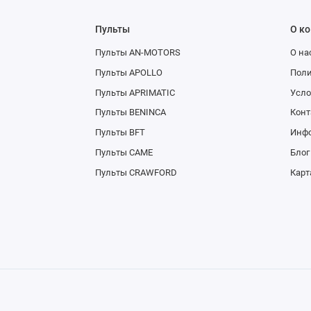
Пульты
О к
Пульты AN-MOTORS
О на
Пульты APOLLO
Поли
Пульты APRIMATIC
Усло
Пульты BENINCA
Конт
Пульты BFT
Инфо
Пульты CAME
Блог
Пульты CRAWFORD
Карт