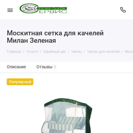
Москитная сетка для качелей
Милан Зеленая
Главная
Услуги
Швейный цех
Чехлы
Чехлы для качелей
Моск
Описание
Отзывы
0
Популярный