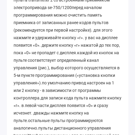
пульта transmitter 2 со встроенным приемником
электропривода se-750/1200перед началом
программирования можно очистить память
приемника от записанных ранее кодов пультов
(рекомендуется при первой настройке). для этого
нажмите и удерживайте кнопку «r». у вас на дисплее
появится «0». держите кнопку «r» нажатой до тех пор,
пока «0» не пропадет с дисплея.каждой из кнопок на
пульте соответствует определенный канал
управления (рис.), выбор которого осуществляется в
5-м пункте программирования («установка кнопки
управления»).по умолчанию привод настроен на 1
или 2 кнопку - в зависимости от программы
контроллера.для записи кода пульта нажмите кнопку
«r». в левой части дисплея появится «0» и сразу
исчезнет. дважды нажмите кнопку на
пульте.остальные пульты программируются
аналогично.пульты дистанционного управления