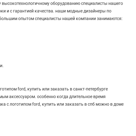
му высокотехнологичному оборудованию специалисты нашего
оки и с гарантией качества. наши модные дизайнеры по
 большим опытом специалисты нашей компании занимаются:
и.
типом ford, купить или заказать в санкт-петербурге
имым аксессуаром. особенно когда длительное время
а с логотипом ford, купить или заказать в спб можно в доме