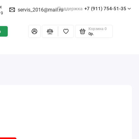
х
Поддержка
+7 (911) 754-51-35
servis_2016@mail.ru
19
Корзина
0
и
0р.