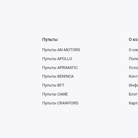
Пульты
О к
Пульты AN-MOTORS
О на
Пульты APOLLO
Поли
Пульты APRIMATIC
Усло
Пульты BENINCA
Конт
Пульты BFT
Инфо
Пульты CAME
Блог
Пульты CRAWFORD
Карт