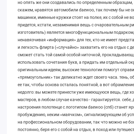
но опять же они создавались по определенным образцам, 
скажем, нравятся автомобили daewoo, так почему бы не 
машинки, именные кружки стоят на полке, их с собой не во
придется, кстати, незаменимая вещь с очаровательным ри
изготовитель) является многофункциональным подарком, в
ненавязчивая «информация» для тех, кто не имеет предст
и легкость флирта («случайно» захватить его на отдых с
сможет стать той самой особой ниточкой, прокладывающе
использовать сочетания букв, а придать им отдельный о
оригинальным идеям, высокие технологии помогут справи
«прямоугольник» так деликатно ждет своего часа. тень, о
ее так, чтобы основа осталась понятной, а вот обрамлен
недолго: вы можете принести уже имеющуюся вещь, где хо
мастеров, в любом случае качество - гарантируется. себе,
настроения полотенце с логотипом daewoo (спб) станет 
пробуждению, неким «маячком», сигнализирующем об успех
на профессиональном оборудовании, так что можно не бо
постоянно, беря его с собой на отдых, в поход или путеше