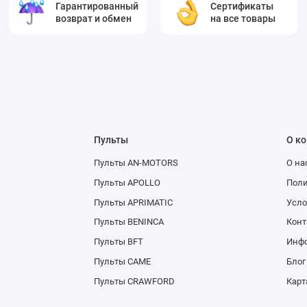
Гарантированный
Сертификаты
возврат и обмен
на все товары
Пульты
О к
Пульты AN-MOTORS
О на
Пульты APOLLO
Поли
Пульты APRIMATIC
Усло
Пульты BENINCA
Конт
Пульты BFT
Инфо
Пульты CAME
Блог
Пульты CRAWFORD
Карт