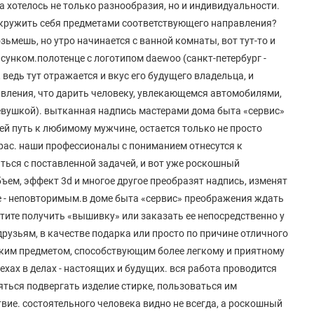
а хотелось не только разнообразия, но и индивидуальности.
окружить себя предметами соответствующего направления?
зьмешь, но утро начинается с ванной комнаты, вот тут-то и
сунком.полотенце с логотипом daewoo (санкт-петербург -
едь тут отражается и вкус его будущего владельца, и
авления, что дарить человеку, увлекающемся автомобилями,
 девушкой). вытканная надпись мастерами дома быта «сервис»
й путь к любимому мужчине, остается только не просто
крас. наши профессионалы с пониманием отнесутся к
ться с поставленной задачей, и вот уже роскошный
бъем, эффект 3d и многое другое преобразят надпись, изменят
ие - неповторимым.в доме быта «сервис» преображения ждать
тите получить «вышивку» или заказать ее непосредственно у
 друзьям, в качестве подарка или просто по причине отличного
ярким предметом, способствующим более легкому и приятному
ах в делах - настоящих и будущих. вся работа проводится
яться подвергать изделие стирке, пользоваться им
ствие. состоятельного человека видно не всегда, а роскошный