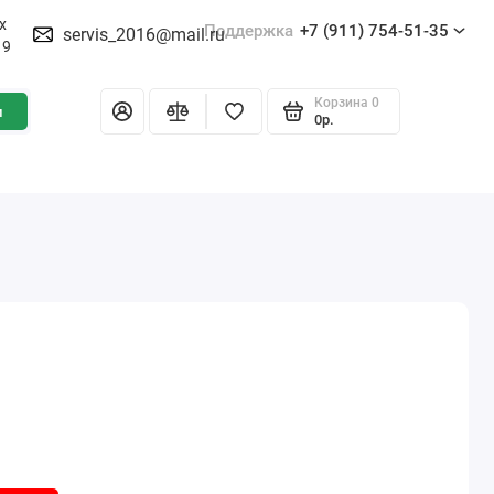
х
Поддержка
+7 (911) 754-51-35
servis_2016@mail.ru
19
Корзина
0
и
0р.