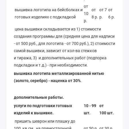
от
вышивка логотипа на бейсболках и
от
от 7
от
10
готовых изделиях с подкладкой
8 р.
р.
6 р.
р.
цена вышивки складывается из 1) стоимости
создания программы для (средняя цена для надписи
- от 500 руб., для логотипа - от 700 руб.), 2) стоимости
самой вышивки, зависит от кол-ва стежков
и тиража, 3) и дополнительных работ (подпорка
подкладки и т.д.) - при необходимости.
вышивка логотипа металлизированной нитью
(золото, серебро) - наценка от 30%
.
дополнительные работы.
услуги по подготовки готовых
10 - 99
от
изделий к вышивке.
шт.
100 шт.
пришить шеврон или плашку до
100 кв.см., на прямострочной
от 50 р.
от 30 р.