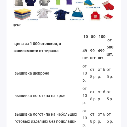
цена
10
50
100
от
цена за 1 000 стежков, в
-
-
-
500
зависимости от тиража
49
99
499
шт.
шт.
шт.
шт.
от
от
от 6
от
вышивка шеврона
10
8 р.
р.
5 р.
р.
от
от
от 6
от
вышивка логотипа на крое
10
8 р.
р.
5 р.
р.
от
вышивка логотипа на небольших
от
от 6
от
10
готовых изделиях без подкладки
8 р.
р.
5 р.
р.