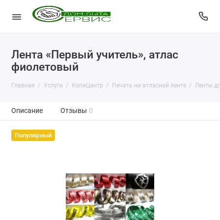
Лента «Первый учитель», атлас
фиолетовый
Главная
Услуги
КопиЦентр
Печать на атласной ленте
Ленты дл
Описание
Отзывы
0
Популярный