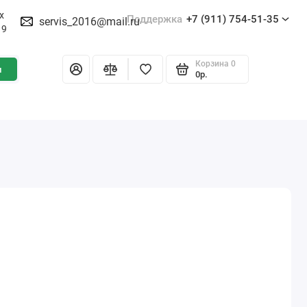
х
Поддержка
+7 (911) 754-51-35
servis_2016@mail.ru
19
Корзина
0
и
0р.