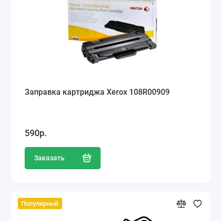
Ателье
Ремонт обуви
Заточка инструментов
Ремонт сумок
Заправка картриджа Xerox 108R00909
Ремонт зонтов
Ремонт очков
590р.
Ремонт часов
Заказать
Ремонт мелкой бытовой техники
Ремонт брелков автосигнализации
Популярный
Ремонт компьютеров