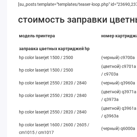
[su_posts template="templates/teaser-loop.php" id="23690,23
стоимость заправки цветн
модель принтера
номер картридж
заправка цветных картриджей hp
hp color laserjet 1500 / 2500
(черный) c9700a
(цветной) c9701a
hp color laserjet 1500 / 2500
/ c9703a
hp color laserjet 2550 / 2820 / 2840
(черный) q3960a
(цветной) q3971a
hp color laserjet 2550 / 2820 / 2840
/ q3973a
(цветной) q3961a
hp color laserjet 2550 / 2820 / 2840
/ q3963a
hp color laserjet 1600 / 2600 / 2605 /
(черный) q6000a
cm1015 / cm1017