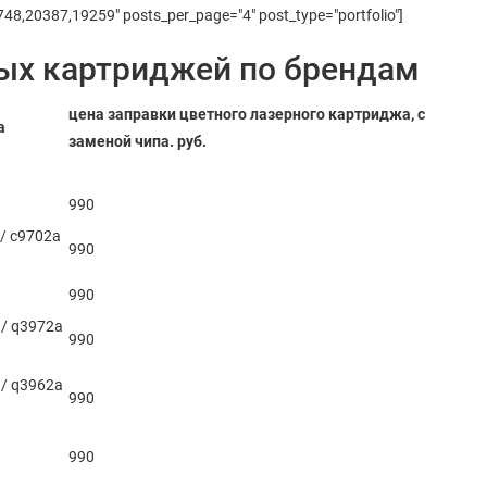
748,20387,19259" posts_per_page="4" post_type="portfolio"]
ых картриджей по брендам
цена заправки цветного лазерного картриджа, с
а
заменой чипа. руб.
990
 / c9702a
990
990
 / q3972a
990
 / q3962a
990
990