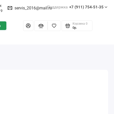
х
Поддержка
+7 (911) 754-51-35
servis_2016@mail.ru
19
Корзина
0
и
0р.