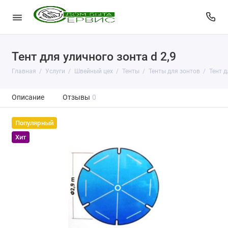
Тент для уличного зонта d 2,9
Главная
Услуги
Швейный цех
Тенты
Тенты для зонтов
Тент д
Описание
Отзывы
0
Популярный
Хит