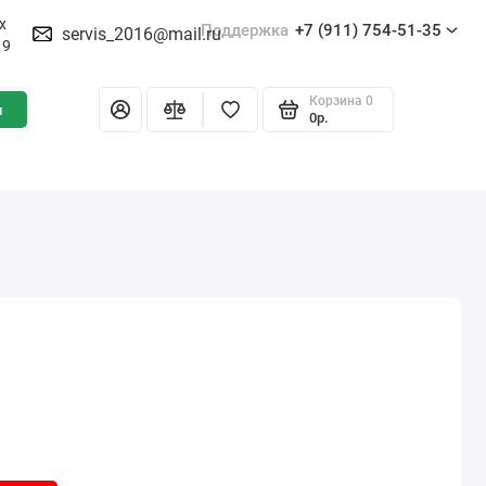
х
Поддержка
+7 (911) 754-51-35
servis_2016@mail.ru
19
Корзина
0
и
0р.