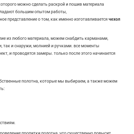
которого можно сделать раскрой и пошив материала
бладают большим опытом работы,
ное представление о том, как именно изготавливается
чехол
лие из любого материала, можем снабдить карманами,
и, так и снаружи, молнией и ручками. все моменты
кт, и проводятся замеры. только после этого начинается
 собственные полотна, которые мы выбираем, а также можем
ть:
ствиям.
роведение пропитки полотна, что существенно повысит