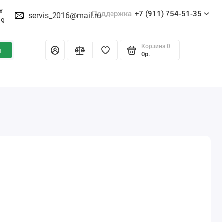
х
Поддержка
+7 (911) 754-51-35
servis_2016@mail.ru
19
Корзина
0
и
0р.