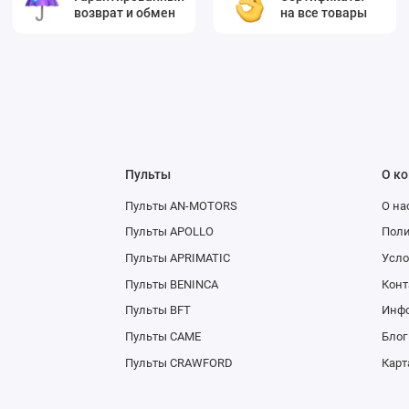
возврат и обмен
на все товары
Пульты
О к
Пульты AN-MOTORS
О на
Пульты APOLLO
Поли
Пульты APRIMATIC
Усло
Пульты BENINCA
Конт
Пульты BFT
Инфо
Пульты CAME
Блог
Пульты CRAWFORD
Карт