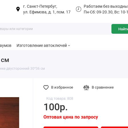
г. Санкт-Петербуг,
Работаем без выходны
ул. Ефимова, д. 1, пом. 17
Пн-Сб: 09-20.30, Вс: 10-
Найт
баумов
Изготовление автоключей
 cм
нке двусторонний 30*36 cм
В избранное
В сравнение
Код товара: 808
100р.
Оптовая цена по запросу