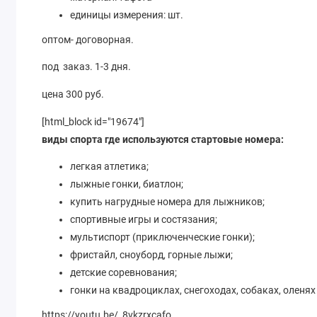
единицы измерения: шт.
оптом- договорная.
под заказ. 1-3 дня.
цена 300 руб.
[html_block id="19674"]
виды спорта где используются стартовые номера:
легкая атлетика;
лыжные гонки, биатлон;
купить нагрудные номера для лыжников;
спортивные игры и состязания;
мультиспорт (приключенческие гонки);
фристайл, сноуборд, горные лыжи;
детские соревнования;
гонки на квадроциклах, снегоходах, собаках, оленях
https://youtu.be/_8vkzrxcafo