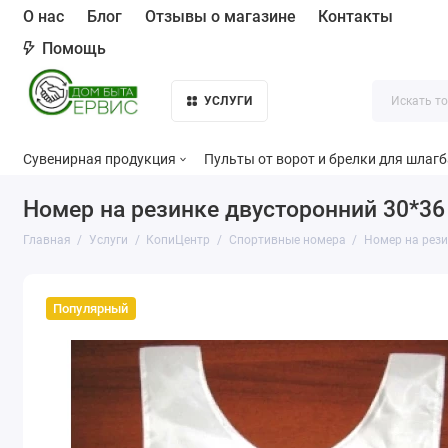
О нас
Блог
Отзывы о магазине
Контакты
Помощь
УСЛУГИ
Сувенирная продукция
Пульты от ворот и брелки для шлаг
Номер на резинке двусторонний 30*36
Главная
Услуги
КопиЦентр
Спортивные номера
Номер на рези
Популярный