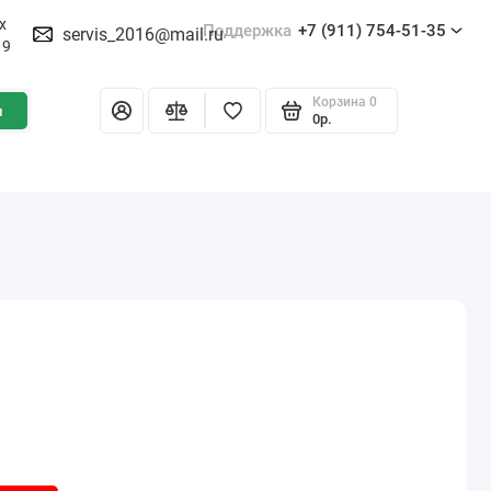
х
Поддержка
+7 (911) 754-51-35
servis_2016@mail.ru
19
Корзина
0
и
0р.