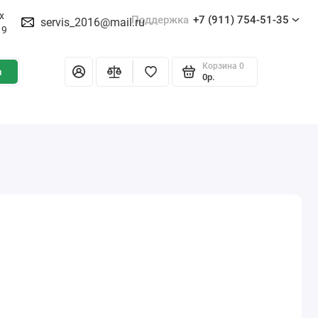
х
Поддержка
+7 (911) 754-51-35
servis_2016@mail.ru
19
Корзина
0
и
0р.