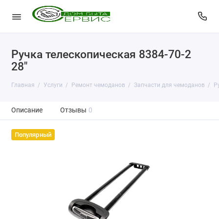
Ручка телескопическая 8384-70-2
28"
Главная
Услуги
Ремонт чемоданов
Запчасти для чемоданов
Р
Описание
Отзывы
0
Популярный