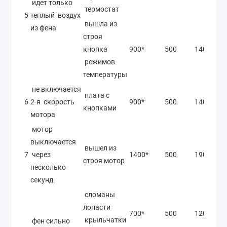
идет только
термостат
5
теплый воздух
вышла из
из фена
строя
кнопка
900*
500
1400*
режимов
температуры
не включается
плата с
6
2-я скорость
900*
500
1400*
кнопками
мотора
мотор
выключается
вышел из
7
через
1400*
500
1900*
строя мотор
несколько
секунд
сломаны
лопасти
700*
500
120*
крыльчатки
фен сильно