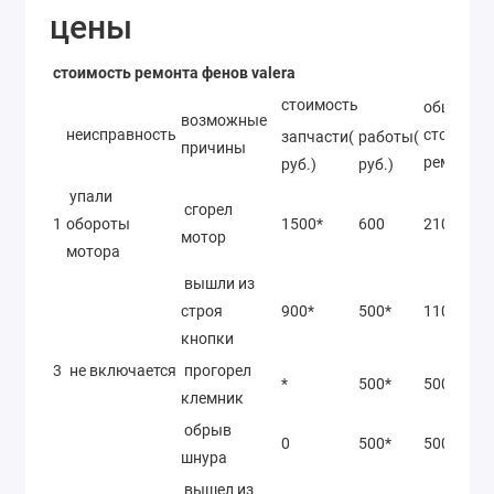
цены
стоимость ремонта фенов valera
стоимость
общая
возможные
неисправность
стоимост
запчасти(
работы(
причины
ремонта
руб.)
руб.)
упали
сгорел
1
обороты
1500*
600
2100*
мотор
мотора
вышли из
строя
900*
500*
1100*
кнопки
3
не включается
прогорел
*
500*
500*
клемник
обрыв
0
500*
500*
шнура
вышел из