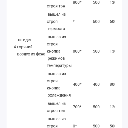
800*
500
1300*
строя тэн
вышел из
строя
*
600
600*
термостат
вышла из
не идет
строя
4
горячий
кнопка
800*
500
1300*
воздух из фена
режимов
температуры
вышла из
строя
400*
400
800*
кнопка
охлаждения
вышел из
700*
500
1200*
строя тэн
вышел из
строя
0*
500
500*