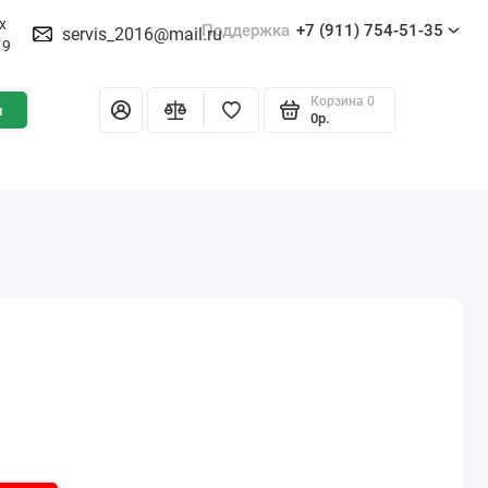
х
Поддержка
+7 (911) 754-51-35
servis_2016@mail.ru
19
Корзина
0
и
0р.