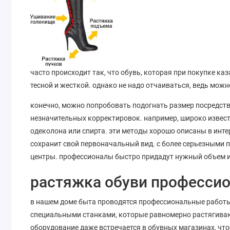
часто происходит так, что обувь, которая при покупке ка
тесной и жесткой. однако не надо отчаиваться, ведь мож
конечно, можно попробовать подогнать размер посредств
незначительных корректировок. например, широко извест
одеколона или спирта. эти методы хорошо описаны в интер
сохранит свой первоначальный вид. с более серьезными
центры. профессионалы быстро придадут нужный объем и
растяжка обуви професси
в нашем доме быта проводятся профессиональные работы.
специальными станками, которые равномерно растягивают
оборудование даже встречается в обувных магазинах, чт