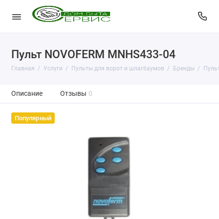
Пульт NOVOFERM MNHS433-04
Главная
Услуги
Пульты для ворот и шлагбаумов
Бренды
Пульт
Описание
Отзывы
0
Популярный