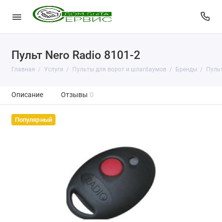
Пульт Nero Radio 8101-2
Главная
Услуги
Пульты для ворот и шлагбаумов
Бренды
Пульт
Описание
Отзывы
0
Популярный