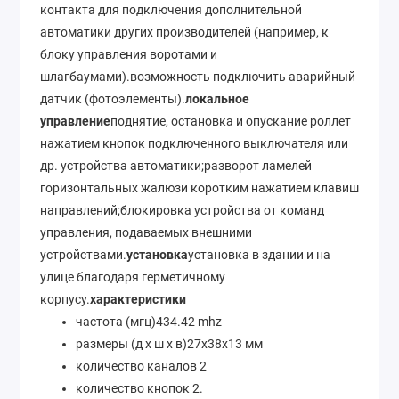
контакта для подключения дополнительной
автоматики других производителей (например, к
блоку управления воротами и
шлагбаумами).возможность подключить аварийный
датчик (фотоэлементы).
локальное
управление
поднятие, остановка и опускание роллет
нажатием кнопок подключенного выключателя или
др. устройства автоматики;разворот ламелей
горизонтальных жалюзи коротким нажатием клавиш
направлений;блокировка устройства от команд
управления, подаваемых внешними
устройствами.
установка
установка в здании и на
улице благодаря герметичному
корпусу.
характеристики
частота (мгц)434.42 mhz
размеры (д х ш х в)27х38х13 мм
количество каналов 2
количество кнопок 2.