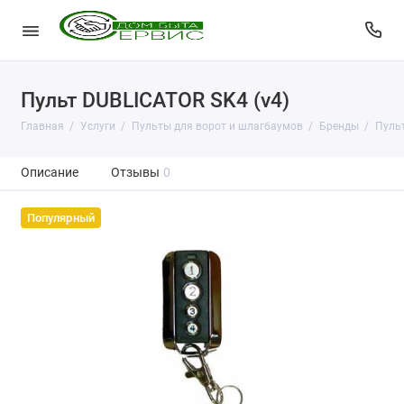
Пульт DUBLICATOR SK4 (v4)
Главная
Услуги
Пульты для ворот и шлагбаумов
Бренды
Пульт
Описание
Отзывы
0
Популярный