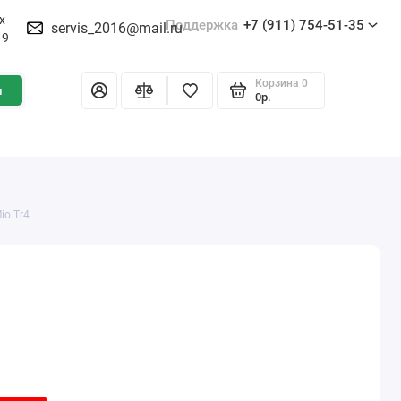
х
Поддержка
+7 (911) 754-51-35
servis_2016@mail.ru
19
Корзина
0
и
0р.
io Tr4