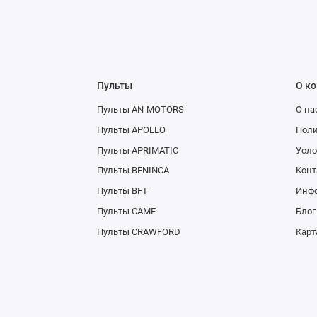
Пульты
О к
Пульты AN-MOTORS
О на
Пульты APOLLO
Поли
Пульты APRIMATIC
Усло
Пульты BENINCA
Конт
Пульты BFT
Инфо
Пульты CAME
Блог
Пульты CRAWFORD
Карт