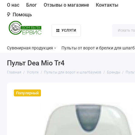
О нас
Блог
Отзывы о магазине
Контакты
Помощь
УСЛУГИ
Сувенирная продукция
Пульты от ворот и брелки для шлаг
Пульт Dea Mio Tr4
Главная
Услуги
Пульты для ворот и шлагбаумов
Бренды
Пуль
Популярный