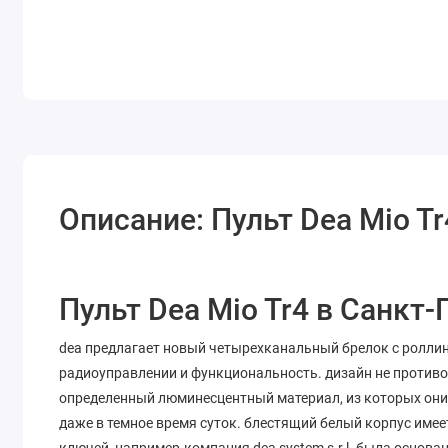
Описание: Пульт Dea Mio Tr
Пульт Dea Mio Tr4 в Санкт-
dea предлагает новый четырехканальный брелок с роллин
радиоуправлении и функциональность. дизайн не противо
определенный люминесцентный материал, из которых они
даже в темное время суток. блестящий белый корпус имее
ключей, например.компания dea system s.r.l. была основа