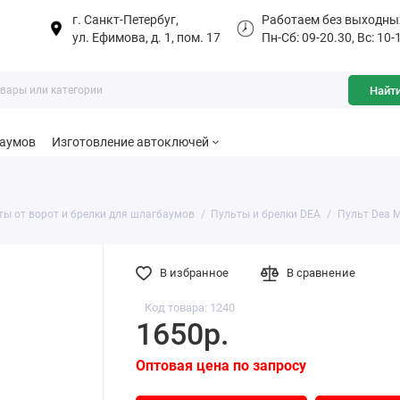
г. Санкт-Петербуг,
Работаем без выходны
ул. Ефимова, д. 1, пом. 17
Пн-Сб: 09-20.30, Вс: 10-
Найт
баумов
Изготовление автоключей
ты от ворот и брелки для шлагбаумов
Пульты и брелки DEA
Пульт Dea M
В избранное
В сравнение
Код товара: 1240
1650р.
Оптовая цена по запросу