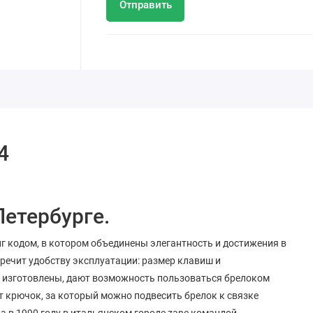
Отправить
4
Петербурге.
г кодом, в котором объединены элегантность и достижения в
речит удобству эксплуатации: размер клавиш и
 изготовлены, дают возможность пользоваться брелоком
т крючок, за который можно подвесить брелок к связке
на в 1990 году в итальянском городе zane командой