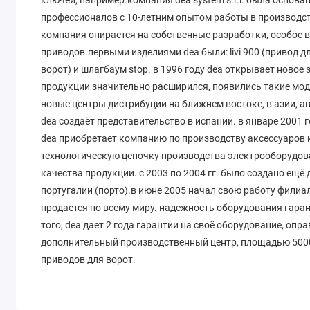
профессионалов с 10-летним опытом работы в производс
компания опирается на собственные разработки, особое
приводов.первыми изделиями dea были: livi 900 (привод д
ворот) и шлагбаум stop. в 1996 году dea открывает ново
продукции значительно расширился, появились такие модели
новые центры дистрибуции на ближнем востоке, в азии, ав
dea создаёт представительство в испании. в январе 2001 
dea приобретает компанию по производству аксессуаров
технологическую цепочку производства электрооборудов
качества продукции. с 2003 по 2004 гг. было создано ещё 
португалии (порто).в июне 2005 начал свою работу филиа
продается по всему миру. надежность оборудования гара
того, dea дает 2 года гарантии на своё оборудование, оп
дополнительный производственный центр, площадью 5000
приводов для ворот.