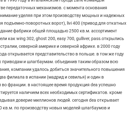
тве передаточных механизмов. с момента основания
 внимание уделяя при этом производству мощных и надежных
ля подъемно-поворотных ворот), livi 400 (привод для откатных
е здание фабрики общей площадью 2500 кв.м. ассортимент
 как wing 302, ghost 200, easy 700, gulliver, pass.открылись
стралии, северной америке и северной африке. в 2000 году
года открывается представительство в польше. в том же году
 к приводам и шлагбаумам. объединив таким образом всю
ания, компании удалось добиться значительного повышения
два филиала в испании (мадрид и севилья) и один в
л во франции. в настоящее время продукция dea успешно
нтируется наличием всех необходимых сертификатов. кроме
равдывая доверие миллионов людей. сегодня dea открывает
 кв.м. по производству новых моделей шлагбаумов и